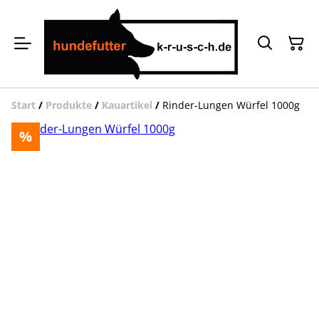
Start
/
Produkte
/
Kauartikel
/
Rinder-Lungen Würfel 1000g
%