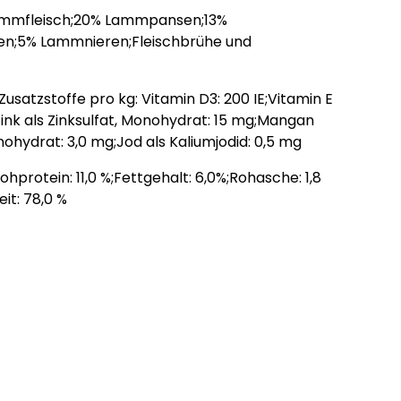
mmfleisch;20% Lammpansen;13%
n;5% Lammnieren;Fleischbrühe und
usatzstoffe pro kg: Vitamin D3: 200 IE;Vitamin E
ink als Zinksulfat, Monohydrat: 15 mg;Mangan
ohydrat: 3,0 mg;Jod als Kaliumjodid: 0,5 mg
ohprotein: 11,0 %;Fettgehalt: 6,0%;Rohasche: 1,8
it: 78,0 %