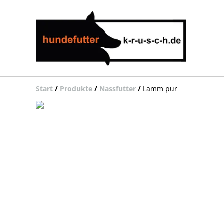
Start
/
Produkte
/
Nassfutter
/
Lamm pur