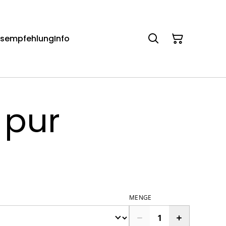
gsempfehlung
Info
pur
MENGE