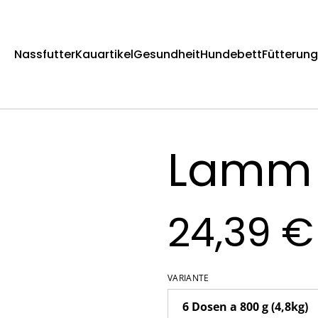
Nassfutter
Kauartikel
Gesundheit
Hundebett
Fütterun
Lamm 
24,39 €
VARIANTE