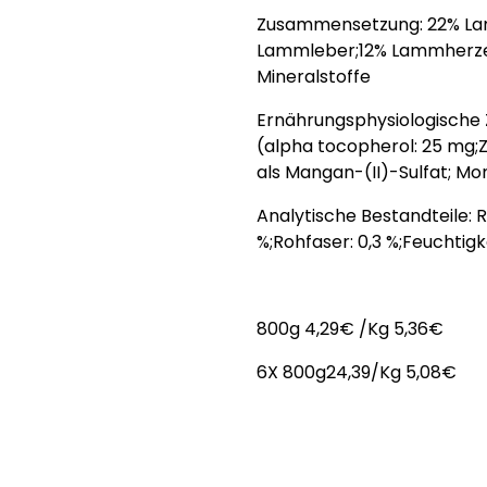
Zusammensetzung: 22% La
Lammleber;12% Lammherze
Mineralstoffe
Ernährungsphysiologische Z
(alpha tocopherol: 25 mg;Z
als Mangan-(II)-Sulfat; Mon
Analytische Bestandteile: R
%;Rohfaser: 0,3 %;Feuchtigke
800g 4,29€ /Kg 5,36€
6X 800g24,39/Kg 5,08€