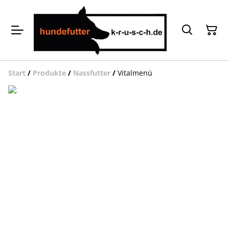
Start
/
Produkte
/
Nassfutter
/
Vitalmenü