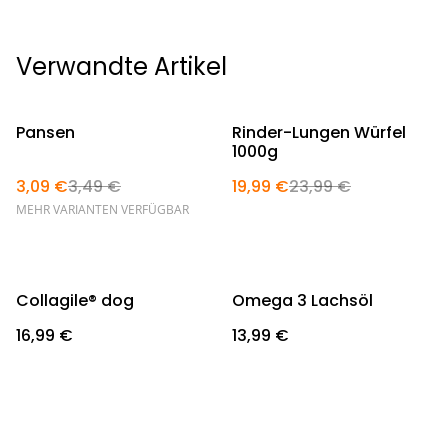
Verwandte Artikel
%
%
Pansen
Rinder-Lungen Würfel
1000g
3,09 €
3,49 €
19,99 €
23,99 €
MEHR VARIANTEN VERFÜGBAR
Collagile® dog
Omega 3 Lachsöl
16,99 €
13,99 €