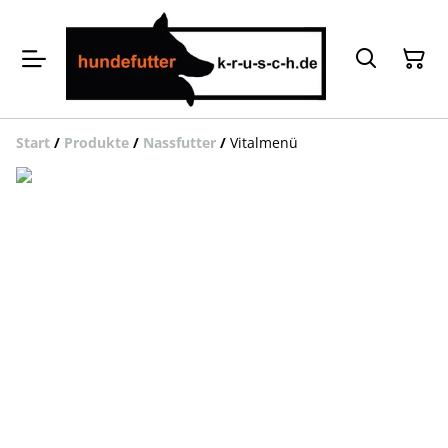
Start
/
Produkte
/
Nassfutter
/
Vitalmenü