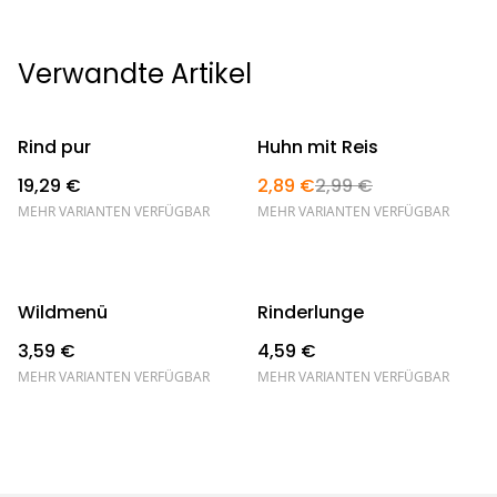
Verwandte Artikel
%
Rind pur
Huhn mit Reis
19,29 €
2,89 €
2,99 €
MEHR VARIANTEN VERFÜGBAR
MEHR VARIANTEN VERFÜGBAR
Wildmenü
Rinderlunge
3,59 €
4,59 €
MEHR VARIANTEN VERFÜGBAR
MEHR VARIANTEN VERFÜGBAR