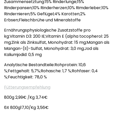
Zusammensetztung:15% Rinderlunge;15%
Rinderpansen;10% Rinderherzen;10% Rimderleber;10%
Rindernieren;5% Geflügel;4% Karotten;2%
Erbsen;Fleischbrühe und Mineralstoffe
Ernährungsphysiologische Zusatzstoffe pro
kg:Vitamin D3: 200 IE;Vitamin E (alpha tocopherol: 25
mg;Zink als Zinksulfat, Monohydrat: 15 mg;Mangan als
Mangan-(II)-Sulfat, Monohydrat: 3,0 mg;Jod als
Kaliumjodid: 0,5 mg
Analytische Bestandteile:Rohprotein: 10,6
%;Fettgehalt: 5,7%;Rohasche: 1,7 %;Rohfaser: 0,4
%;Feuchtigkeit: 78,0 %
Fütterungsempfehlung
800g 2,99€ /Kg 3,74€
6X 800g17,10/Kg 3,56€