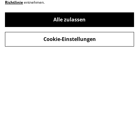
Richtlinie
entnehmen.
Alle zulassen
Kontakt
AGB
Versand und
Abholung
Cookie-Einstellungen
Zahlungsarten
Datenschutz
Cookie-Richtlinie
Impressum
© 2026
Hundefutter k-r-u-s-c-h.de
powered by