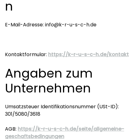
n
E-Mail-Adresse: info@k-r-u-s-c-h.de
Kontaktformular:
https://k-r-u-s-c-h.de/kontakt
Angaben zum
Unternehmen
Umsatzsteuer Identifikationsnummer (USt-ID):
301/5080/3618
AGB:
https://k-r-u-s-c-h.de/seite/allgemeine-
geschaftsbedingungen